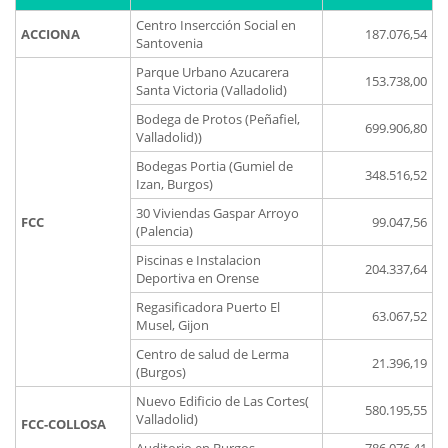
Centro Insercción Social en
ACCIONA
187.076,54
Santovenia
Parque Urbano Azucarera
153.738,00
Santa Victoria (Valladolid)
Bodega de Protos (Peñafiel,
699.906,80
Valladolid))
Bodegas Portia (Gumiel de
348.516,52
Izan, Burgos)
30 Viviendas Gaspar Arroyo
FCC
99.047,56
(Palencia)
Piscinas e Instalacion
204.337,64
Deportiva en Orense
Regasificadora Puerto El
63.067,52
Musel, Gijon
Centro de salud de Lerma
21.396,19
(Burgos)
Nuevo Edificio de Las Cortes(
580.195,55
Valladolid)
FCC-COLLOSA