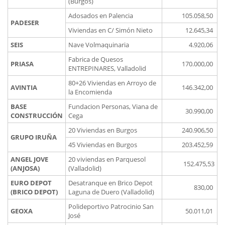
(Burgos)
Adosados en Palencia
105.058,50
PADESER
Viviendas en C/ Simón Nieto
12.645,34
SEIS
Nave Volmaquinaria
4.920,06
Fabrica de Quesos
PRIASA
170.000,00
ENTREPINARES, Valladolid
80+26 Viviendas en Arroyo de
AVINTIA
146.342,00
la Encomienda
BASE
Fundacion Personas, Viana de
30.990,00
CONSTRUCCIÓN
Cega
20 Viviendas en Burgos
240.906,50
GRUPO IRUÑA
45 Viviendas en Burgos
203.452,59
ANGEL JOVE
20 viviendas en Parquesol
152.475,53
(ANJOSA)
(Valladolid)
EURO DEPOT
Desatranque en Brico Depot
830,00
(BRICO DEPOT)
Laguna de Duero (Valladolid)
Polideportivo Patrocinio San
GEOXA
50.011,01
José