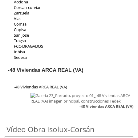
Acciona
Corsan-corvian
Zarzuela
Vias
Comsa
Copisa
San jose
Tragsa
FCC-DRAGADOS
Inbisa
Sedesa
Indeza
Collosa
-48 Viviendas ARCA REAL (VA)
Aspica
Ic iruña
Priasa
-48 Viviendas ARCA REAL (VA)
Padeser
Teconsa
Parrado
-48 Viviendas ARCA REAL (VA)
Ecp
Residencial Toscana
Vídeo Obra Isolux-Corsán