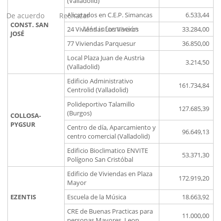
(Valladolid)
Alicatados en C.E.P. Simancas
6.533,44
De acuerdo
Rechazar
CONST. SAN
Más información
24 Viviendas Los Viveros
33.284,00
JOSÉ
77 Viviendas Parquesur
36.850,00
Local Plaza Juan de Austria
3.214,50
(Valladolid)
Edificio Administrativo
161.734,84
Centrolid (Valladolid)
Polideportivo Talamillo
127.685,39
(Burgos)
COLLOSA-
PYGSUR
Centro de día, Aparcamiento y
96.649,13
centro comercial (Valladolid)
Edificio Bioclimatico ENVITE
53.371,30
Polígono San Cristóbal
Edificio de Viviendas en Plaza
172.919,20
Mayor
EZENTIS
Escuela de la Música
18.663,92
CRE de Buenas Practicas para
11.000,00
personas Mayores, Leon