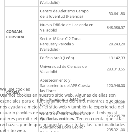
(Valladolid)
Centro de Atletismo Campo
30.641,80
de la Juventud (Palencia)
Nuevo Edificio de Hacienda en
348.586,57
Valladolid
CORSAN-
CORVIAM
Sector 18 fase C-2 Zona
Parques y Parcela 5
28.243,20
(Valladolid)
Edificio Araú (León)
19.142,33
Universidad de Ciencias de
283.013,55
Valladolid
Abastecimiento y
Saneamiento del APE Cuesta
120.946,00
We use cookies
las Flores
COMSA
Usamos cookies en nuestro sitio web. Algunas de ellas son
Edif.. Fundación del Metal
esenciales para el funcionamiento del sitio, mientras que otras
21.596,00
(Avilés)
nos ayudan a mejorar el sitio web y también la experiencia del
usuario (cookies de rastreo). Puedes decidir por ti mismo si
Centro de Menores Suero de
120.295,78
quieres permitir el uso de las cookies. Ten en cuenta que si las
Quiñones, en Leon
rechazas, puede que no puedas usar todas las funcionalidades
Apartahotel Doña Leonor
235.321,00
del sitio web.