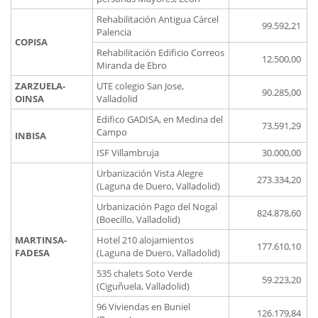
Rehabilitación Antigua Cárcel
99.592,21
Palencia
COPISA
Rehabilitación Edificio Correos
12.500,00
Miranda de Ebro
ZARZUELA-
UTE colegio San Jose,
90.285,00
OINSA
Valladolid
Edifico GADISA, en Medina del
73.591,29
Campo
INBISA
ISF Villambruja
30.000,00
Urbanización Vista Alegre
273.334,20
(Laguna de Duero, Valladolid)
Urbanización Pago del Nogal
824.878,60
(Boecillo, Valladolid)
MARTINSA-
Hotel 210 alojamientos
177.610,10
FADESA
(Laguna de Duero, Valladolid)
535 chalets Soto Verde
59.223,20
(Ciguñuela, Valladolid)
96 Viviendas en Buniel
126.179,84