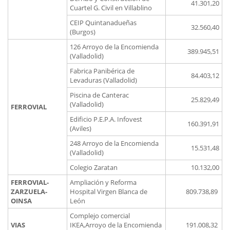
41.301,20
Cuartel G. Civil en Villablino
CEIP Quintanadueñas
32.560,40
(Burgos)
126 Arroyo de la Encomienda
389.945,51
(Valladolid)
Fabrica Panibérica de
84.403,12
Levaduras (Valladolid)
Piscina de Canterac
25.829,49
(Valladolid)
FERROVIAL
Edificio P.E.P.A. Infovest
160.391,91
(Aviles)
248 Arroyo de la Encomienda
15.531,48
(Valladolid)
Colegio Zaratan
10.132,00
FERROVIAL-
Ampliación y Reforma
ZARZUELA-
Hospital Virgen Blanca de
809.738,89
OINSA
León
Complejo comercial
VIAS
IKEA,Arroyo de la Encomienda
191.008,32