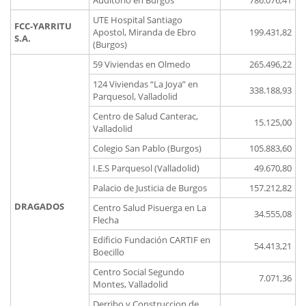
Auditorio en Burgos
786.076,41
UTE Hospital Santiago
FCC-YARRITU
Apostol, Miranda de Ebro
199.431,82
S.A.
(Burgos)
59 Viviendas en Olmedo
265.496,22
124 Viviendas “La Joya” en
338.188,93
Parquesol, Valladolid
Centro de Salud Canterac,
15.125,00
Valladolid
Colegio San Pablo (Burgos)
105.883,60
I.E.S Parquesol (Valladolid)
49.670,80
Palacio de Justicia de Burgos
157.212,82
DRAGADOS
Centro Salud Pisuerga en La
34.555,08
Flecha
Edificio Fundación CARTIF en
54.413,21
Boecillo
Centro Social Segundo
7.071,36
Montes, Valladolid
Derribo y Construccion de