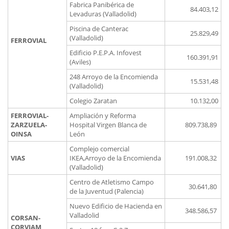
Fabrica Panibérica de
84.403,12
Levaduras (Valladolid)
Piscina de Canterac
25.829,49
(Valladolid)
FERROVIAL
Edificio P.E.P.A. Infovest
160.391,91
(Aviles)
248 Arroyo de la Encomienda
15.531,48
(Valladolid)
Colegio Zaratan
10.132,00
FERROVIAL-
Ampliación y Reforma
ZARZUELA-
Hospital Virgen Blanca de
809.738,89
OINSA
León
Complejo comercial
VIAS
IKEA,Arroyo de la Encomienda
191.008,32
(Valladolid)
Centro de Atletismo Campo
30.641,80
de la Juventud (Palencia)
Nuevo Edificio de Hacienda en
348.586,57
Valladolid
CORSAN-
CORVIAM