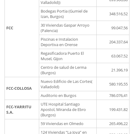
Valladolid))
Bodegas Portia (Gumiel de
348.516,52
Izan, Burgos)
30 Viviendas Gaspar Arroyo
FCC
99.047,56
(Palencia)
Piscinas e Instalacion
204.337,64
Deportiva en Orense
Regasificadora Puerto El
63.067,52
Musel, Gijon
Centro de salud de Lerma
21.396,19
(Burgos)
Nuevo Edificio de Las Cortes(
580.195,55
Valladolid)
FCC-COLLOSA
Auditorio en Burgos
786.076,41
UTE Hospital Santiago
FCC-YARRITU
Apostol, Miranda de Ebro
199.431,82
S.A.
(Burgos)
59 Viviendas en Olmedo
265.496,22
124 Viviendas “La Joya” en