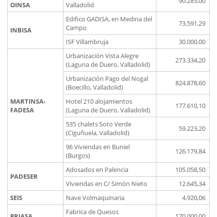
90.285,00
OINSA
Valladolid
Edifico GADISA, en Medina del
73.591,29
Campo
INBISA
ISF Villambruja
30.000,00
Urbanización Vista Alegre
273.334,20
(Laguna de Duero, Valladolid)
Urbanización Pago del Nogal
824.878,60
(Boecillo, Valladolid)
MARTINSA-
Hotel 210 alojamientos
177.610,10
FADESA
(Laguna de Duero, Valladolid)
535 chalets Soto Verde
59.223,20
(Ciguñuela, Valladolid)
96 Viviendas en Buniel
126.179,84
(Burgos)
Adosados en Palencia
105.058,50
PADESER
Viviendas en C/ Simón Nieto
12.645,34
SEIS
Nave Volmaquinaria
4.920,06
Fabrica de Quesos
PRIASA
170.000,00