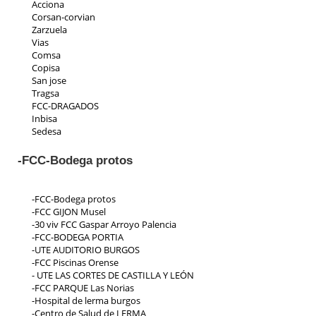
Acciona
Corsan-corvian
Zarzuela
Vias
Comsa
Copisa
San jose
Tragsa
FCC-DRAGADOS
Inbisa
Sedesa
Indeza
Collosa
-FCC-Bodega protos
Aspica
Ic iruña
Priasa
-FCC-Bodega protos
Padeser
-FCC GIJON Musel
Teconsa
-30 viv FCC Gaspar Arroyo Palencia
Parrado
-FCC-BODEGA PORTIA
Ecp
-UTE AUDITORIO BURGOS
Residencial Toscana
-FCC Piscinas Orense
- UTE LAS CORTES DE CASTILLA Y LEÓN
-FCC PARQUE Las Norias
-Hospital de lerma burgos
-Centro de Salud de LERMA