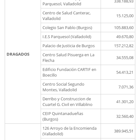
338.188,93
Parquesol, Valladolid
Centro de Salud Canterac,
15.125,00
Valladolid
Colegio San Pablo (Burgos)
105.883,60
I.E.S Parquesol (Valladolid)
49.670,80
Palacio de Justicia de Burgos
157.212,82
DRAGADOS
Centro Salud Pisuerga en La
34.555,08
Flecha
Edificio Fundación CARTIF en
54.413,21
Boecillo
Centro Social Segundo
7.071,36
Montes, Valladolid
Derribo y Construccion de
41.301,20
Cuartel G. Civil en Villablino
CEIP Quintanadueñas
32.560,40
(Burgos)
126 Arroyo de la Encomienda
389.945,51
(Valladolid)