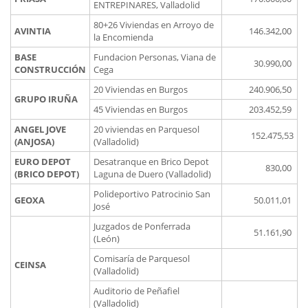
ENTREPINARES, Valladolid
80+26 Viviendas en Arroyo de
AVINTIA
146.342,00
la Encomienda
BASE
Fundacion Personas, Viana de
30.990,00
CONSTRUCCIÓN
Cega
20 Viviendas en Burgos
240.906,50
GRUPO IRUÑA
45 Viviendas en Burgos
203.452,59
ANGEL JOVE
20 viviendas en Parquesol
152.475,53
(ANJOSA)
(Valladolid)
EURO DEPOT
Desatranque en Brico Depot
830,00
(BRICO DEPOT)
Laguna de Duero (Valladolid)
Polideportivo Patrocinio San
GEOXA
50.011,01
José
Juzgados de Ponferrada
51.161,90
(León)
Comisaría de Parquesol
CEINSA
(Valladolid)
Auditorio de Peñafiel
(Valladolid)