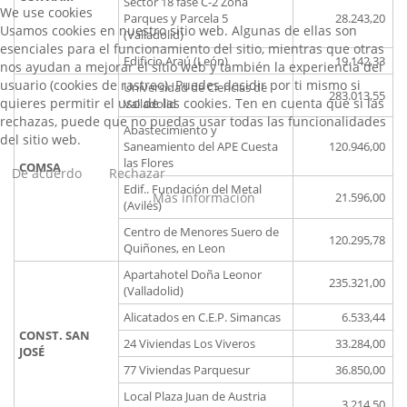
Sector 18 fase C-2 Zona
We use cookies
Parques y Parcela 5
28.243,20
Usamos cookies en nuestro sitio web. Algunas de ellas son
(Valladolid)
esenciales para el funcionamiento del sitio, mientras que otras
Edificio Araú (León)
19.142,33
nos ayudan a mejorar el sitio web y también la experiencia del
usuario (cookies de rastreo). Puedes decidir por ti mismo si
Universidad de Ciencias de
283.013,55
quieres permitir el uso de las cookies. Ten en cuenta que si las
Valladolid
rechazas, puede que no puedas usar todas las funcionalidades
Abastecimiento y
del sitio web.
Saneamiento del APE Cuesta
120.946,00
las Flores
COMSA
De acuerdo
Rechazar
Edif.. Fundación del Metal
Más información
21.596,00
(Avilés)
Centro de Menores Suero de
120.295,78
Quiñones, en Leon
Apartahotel Doña Leonor
235.321,00
(Valladolid)
Alicatados en C.E.P. Simancas
6.533,44
CONST. SAN
24 Viviendas Los Viveros
33.284,00
JOSÉ
77 Viviendas Parquesur
36.850,00
Local Plaza Juan de Austria
3.214,50