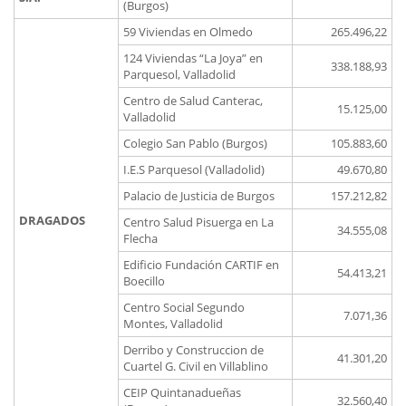
(Burgos)
59 Viviendas en Olmedo
265.496,22
124 Viviendas “La Joya” en
338.188,93
Parquesol, Valladolid
Centro de Salud Canterac,
15.125,00
Valladolid
Colegio San Pablo (Burgos)
105.883,60
I.E.S Parquesol (Valladolid)
49.670,80
Palacio de Justicia de Burgos
157.212,82
DRAGADOS
Centro Salud Pisuerga en La
34.555,08
Flecha
Edificio Fundación CARTIF en
54.413,21
Boecillo
Centro Social Segundo
7.071,36
Montes, Valladolid
Derribo y Construccion de
41.301,20
Cuartel G. Civil en Villablino
CEIP Quintanadueñas
32.560,40