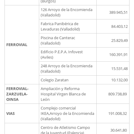
(Burgos)
126 Arroyo de la Encomienda
389.945,51
(Valladolid)
Fabrica Panibérica de
84.403,12
Levaduras (Valladolid)
Piscina de Canterac
25.829,49
(Valladolid)
FERROVIAL
Edificio P.E.P.A. Infovest
160.391,91
(Aviles)
248 Arroyo de la Encomienda
15.531,48
(Valladolid)
Colegio Zaratan
10.132,00
FERROVIAL-
Ampliación y Reforma
ZARZUELA-
Hospital Virgen Blanca de
809.738,89
OINSA
León
Complejo comercial
VIAS
IKEA,Arroyo de la Encomienda
191.008,32
(Valladolid)
Centro de Atletismo Campo
30.641,80
de la Juventud (Palencia)