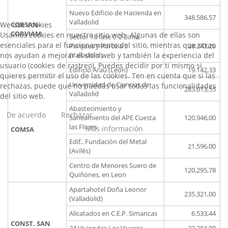
Nuevo Edificio de Hacienda en
348.586,57
Valladolid
We use cookies
CORSAN-
CORVIAM
Usamos cookies en nuestro sitio web. Algunas de ellas son
Sector 18 fase C-2 Zona
esenciales para el funcionamiento del sitio, mientras que otras
Parques y Parcela 5
28.243,20
nos ayudan a mejorar el sitio web y también la experiencia del
(Valladolid)
usuario (cookies de rastreo). Puedes decidir por ti mismo si
Edificio Araú (León)
19.142,33
quieres permitir el uso de las cookies. Ten en cuenta que si las
Universidad de Ciencias de
rechazas, puede que no puedas usar todas las funcionalidades
283.013,55
Valladolid
del sitio web.
Abastecimiento y
De acuerdo
Rechazar
Saneamiento del APE Cuesta
120.946,00
las Flores
Más información
COMSA
Edif.. Fundación del Metal
21.596,00
(Avilés)
Centro de Menores Suero de
120.295,78
Quiñones, en Leon
Apartahotel Doña Leonor
235.321,00
(Valladolid)
Alicatados en C.E.P. Simancas
6.533,44
CONST. SAN