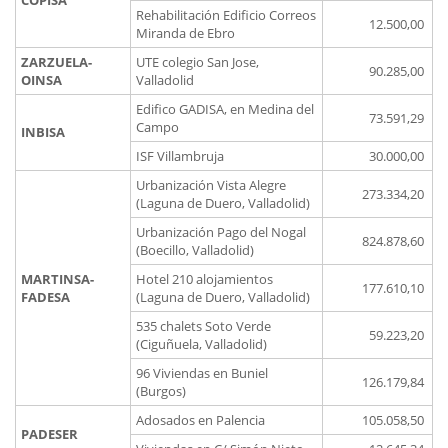
COPISA
Rehabilitación Edificio Correos
12.500,00
Miranda de Ebro
ZARZUELA-
UTE colegio San Jose,
90.285,00
OINSA
Valladolid
Edifico GADISA, en Medina del
73.591,29
Campo
INBISA
ISF Villambruja
30.000,00
Urbanización Vista Alegre
273.334,20
(Laguna de Duero, Valladolid)
Urbanización Pago del Nogal
824.878,60
(Boecillo, Valladolid)
MARTINSA-
Hotel 210 alojamientos
177.610,10
FADESA
(Laguna de Duero, Valladolid)
535 chalets Soto Verde
59.223,20
(Ciguñuela, Valladolid)
96 Viviendas en Buniel
126.179,84
(Burgos)
Adosados en Palencia
105.058,50
PADESER