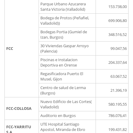
Parque Urbano Azucarera
153.738,00
Santa Victoria (Valladolid)
Bodega de Protos (Peñafiel,
699.906,80
Valladolid))
Bodegas Portia (Gumiel de
348.516,52
Izan, Burgos)
30 Viviendas Gaspar Arroyo
FCC
99.047,56
(Palencia)
Piscinas e Instalacion
204.337,64
Deportiva en Orense
Regasificadora Puerto El
63.067,52
Musel, Gijon
Centro de salud de Lerma
21.396,19
(Burgos)
Nuevo Edificio de Las Cortes(
580.195,55
Valladolid)
FCC-COLLOSA
Auditorio en Burgos
786.076,41
UTE Hospital Santiago
FCC-YARRITU
Apostol, Miranda de Ebro
199.431,82
S.A.