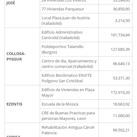
24 Viviendas Los Viveros
33.284,00
JOSÉ
77 Viviendas Parquesur
36.850,00
Local Plaza Juan de Austria
3.214,50
(Valladolid)
Edificio Administrativo
161.734,84
Centrolid (Valladolid)
Polideportivo Talamillo
127.685,39
(Burgos)
COLLOSA-
PYGSUR
Centro de día, Aparcamiento y
96.649,13
centro comercial (Valladolid)
Edificio Bioclimatico ENVITE
53.371,30
Polígono San Cristóbal
Edificio de Viviendas en Plaza
172.919,20
Mayor
EZENTIS
Escuela de la Música
18.663,92
CRE de Buenas Practicas para
11.000,00
personas Mayores, Leon
Rehabilitación Antigua Cárcel
99.592,21
Palencia