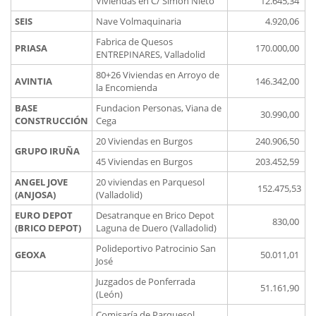
Viviendas en C/ Simón Nieto
12.645,34
SEIS
Nave Volmaquinaria
4.920,06
Fabrica de Quesos
PRIASA
170.000,00
ENTREPINARES, Valladolid
80+26 Viviendas en Arroyo de
AVINTIA
146.342,00
la Encomienda
BASE
Fundacion Personas, Viana de
30.990,00
CONSTRUCCIÓN
Cega
20 Viviendas en Burgos
240.906,50
GRUPO IRUÑA
45 Viviendas en Burgos
203.452,59
ANGEL JOVE
20 viviendas en Parquesol
152.475,53
(ANJOSA)
(Valladolid)
EURO DEPOT
Desatranque en Brico Depot
830,00
(BRICO DEPOT)
Laguna de Duero (Valladolid)
Polideportivo Patrocinio San
GEOXA
50.011,01
José
Juzgados de Ponferrada
51.161,90
(León)
Comisaría de Parquesol