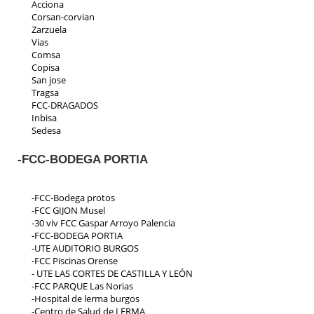
Acciona
Corsan-corvian
Zarzuela
Vias
Comsa
Copisa
San jose
Tragsa
FCC-DRAGADOS
Inbisa
Sedesa
Indeza
Collosa
-FCC-BODEGA PORTIA
Aspica
Ic iruña
Priasa
-FCC-Bodega protos
Padeser
-FCC GIJON Musel
Teconsa
-30 viv FCC Gaspar Arroyo Palencia
Parrado
-FCC-BODEGA PORTIA
Ecp
-UTE AUDITORIO BURGOS
Residencial Toscana
-FCC Piscinas Orense
- UTE LAS CORTES DE CASTILLA Y LEÓN
-FCC PARQUE Las Norias
-Hospital de lerma burgos
-Centro de Salud de LERMA