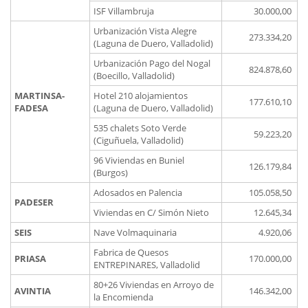
ISF Villambruja
30.000,00
Urbanización Vista Alegre
273.334,20
(Laguna de Duero, Valladolid)
Urbanización Pago del Nogal
824.878,60
(Boecillo, Valladolid)
MARTINSA-
Hotel 210 alojamientos
177.610,10
FADESA
(Laguna de Duero, Valladolid)
535 chalets Soto Verde
59.223,20
(Ciguñuela, Valladolid)
96 Viviendas en Buniel
126.179,84
(Burgos)
Adosados en Palencia
105.058,50
PADESER
Viviendas en C/ Simón Nieto
12.645,34
SEIS
Nave Volmaquinaria
4.920,06
Fabrica de Quesos
PRIASA
170.000,00
ENTREPINARES, Valladolid
80+26 Viviendas en Arroyo de
AVINTIA
146.342,00
la Encomienda