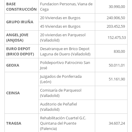
BASE
Fundacion Personas, Viana de
30.990,00
CONSTRUCCIÓN
Cega
20 Viviendas en Burgos
240.906,50
GRUPO IRUÑA
45 Viviendas en Burgos
203.452,59
ANGEL JOVE
20 viviendas en Parquesol
152.475,53
(ANJOSA)
(Valladolid)
EURO DEPOT
Desatranque en Brico Depot
830,00
(BRICO DEPOT)
Laguna de Duero (Valladolid)
Polideportivo Patrocinio San
GEOXA
50.011,01
José
Juzgados de Ponferrada
51.161,90
(León)
Comisaría de Parquesol
CEINSA
(Valladolid)
Auditorio de Peñafiel
(Valladolid)
Rehabilitación Cuartel G.C.
TRAGSA
Quintana del Puente
34.607,24
(Palencia)