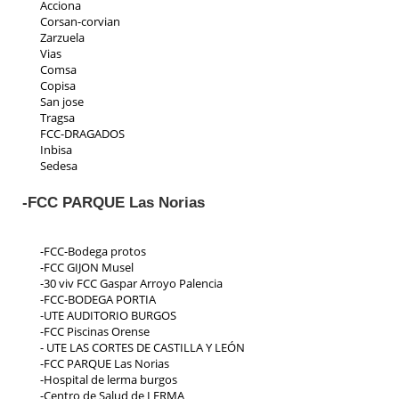
Acciona
Corsan-corvian
Zarzuela
Vias
Comsa
Copisa
San jose
Tragsa
FCC-DRAGADOS
Inbisa
Sedesa
Indeza
Collosa
-FCC PARQUE Las Norias
Aspica
Ic iruña
Priasa
-FCC-Bodega protos
Padeser
-FCC GIJON Musel
Teconsa
-30 viv FCC Gaspar Arroyo Palencia
Parrado
-FCC-BODEGA PORTIA
Ecp
-UTE AUDITORIO BURGOS
Residencial Toscana
-FCC Piscinas Orense
- UTE LAS CORTES DE CASTILLA Y LEÓN
-FCC PARQUE Las Norias
-Hospital de lerma burgos
-Centro de Salud de LERMA