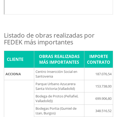
Listado de obras realizadas por
FEDEK más importantes
OBRAS REALIZADAS
IMPORTE
CLIENTE
MÁS IMPORTANTES
CONTRATO
Centro Insercción Social en
ACCIONA
187.076,54
Santovenia
Parque Urbano Azucarera
153.738,00
Santa Victoria (Valladolid)
Bodega de Protos (Peñafiel,
699.906,80
Valladolid))
Bodegas Portia (Gumiel de
348.516,52
Izan, Burgos)