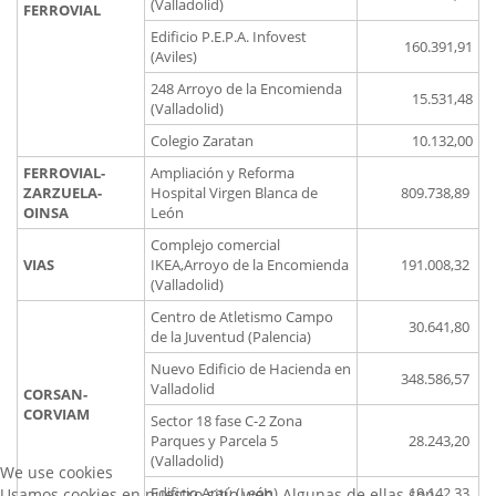
(Valladolid)
FERROVIAL
Edificio P.E.P.A. Infovest
160.391,91
(Aviles)
248 Arroyo de la Encomienda
15.531,48
(Valladolid)
Colegio Zaratan
10.132,00
FERROVIAL-
Ampliación y Reforma
ZARZUELA-
Hospital Virgen Blanca de
809.738,89
OINSA
León
Complejo comercial
VIAS
IKEA,Arroyo de la Encomienda
191.008,32
(Valladolid)
Centro de Atletismo Campo
30.641,80
de la Juventud (Palencia)
Nuevo Edificio de Hacienda en
348.586,57
Valladolid
CORSAN-
CORVIAM
Sector 18 fase C-2 Zona
Parques y Parcela 5
28.243,20
(Valladolid)
We use cookies
Edificio Araú (León)
19.142,33
Usamos cookies en nuestro sitio web. Algunas de ellas son