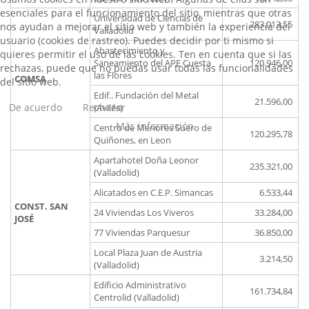
esenciales para el funcionamiento del sitio, mientras que otras
Universidad de Ciencias de
283.013,55
nos ayudan a mejorar el sitio web y también la experiencia del
Valladolid
usuario (cookies de rastreo). Puedes decidir por ti mismo si
Abastecimiento y
quieres permitir el uso de las cookies. Ten en cuenta que si las
Saneamiento del APE Cuesta
120.946,00
rechazas, puede que no puedas usar todas las funcionalidades
las Flores
COMSA
del sitio web.
Edif.. Fundación del Metal
21.596,00
De acuerdo
Rechazar
(Avilés)
Más información
Centro de Menores Suero de
120.295,78
Quiñones, en Leon
Apartahotel Doña Leonor
235.321,00
(Valladolid)
Alicatados en C.E.P. Simancas
6.533,44
CONST. SAN
24 Viviendas Los Viveros
33.284,00
JOSÉ
77 Viviendas Parquesur
36.850,00
Local Plaza Juan de Austria
3.214,50
(Valladolid)
Edificio Administrativo
161.734,84
Centrolid (Valladolid)