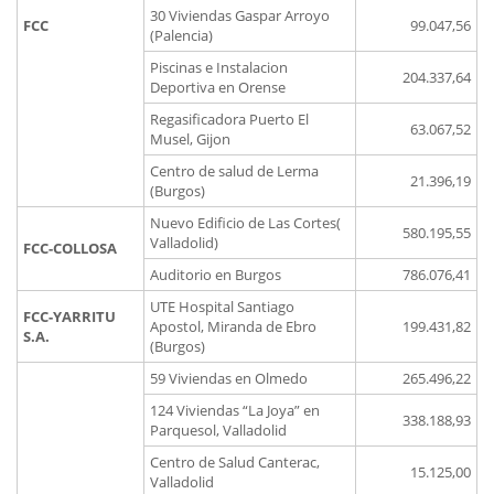
30 Viviendas Gaspar Arroyo
FCC
99.047,56
(Palencia)
Piscinas e Instalacion
204.337,64
Deportiva en Orense
Regasificadora Puerto El
63.067,52
Musel, Gijon
Centro de salud de Lerma
21.396,19
(Burgos)
Nuevo Edificio de Las Cortes(
580.195,55
Valladolid)
FCC-COLLOSA
Auditorio en Burgos
786.076,41
UTE Hospital Santiago
FCC-YARRITU
Apostol, Miranda de Ebro
199.431,82
S.A.
(Burgos)
59 Viviendas en Olmedo
265.496,22
124 Viviendas “La Joya” en
338.188,93
Parquesol, Valladolid
Centro de Salud Canterac,
15.125,00
Valladolid