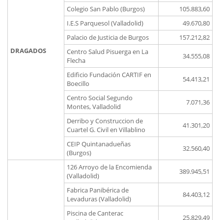
Colegio San Pablo (Burgos)
105.883,60
I.E.S Parquesol (Valladolid)
49.670,80
Palacio de Justicia de Burgos
157.212,82
DRAGADOS
Centro Salud Pisuerga en La
34.555,08
Flecha
Edificio Fundación CARTIF en
54.413,21
Boecillo
Centro Social Segundo
7.071,36
Montes, Valladolid
Derribo y Construccion de
41.301,20
Cuartel G. Civil en Villablino
CEIP Quintanadueñas
32.560,40
(Burgos)
126 Arroyo de la Encomienda
389.945,51
(Valladolid)
Fabrica Panibérica de
84.403,12
Levaduras (Valladolid)
Piscina de Canterac
25.829,49