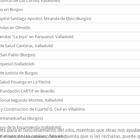
dificio de Las Cortes( Valladolid)
io en Burgos
pital Santiago Apostol, Miranda de Ebro (Burgos)
endas en Olmedo
iendas “La Joya” en Parquesol, Valladolid
de Salud Canterac, Valladolid
 San Pablo (Burgos)
rquesol (Valladolid)
 de Justicia de Burgos
Salud Pisuerga en La Flecha
o Fundación CARTIF en Boecillo
Social Segundo Montes, Valladolid
y Construccion de Cuartel G. Civil en Villablino
intanadueñas (Burgos)
oyo de la Encomienda (Valladolid)
es para el funcionamiento del sitio, mientras que otras nos ayudan
tir el uso de las cookies. Ten en cuenta que si las rechazas, puede
 Panibérica de Levaduras (Valladolid)