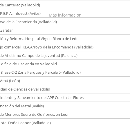
de Canterac (Valladolid)
 P.E.P.A. Infovest (Aviles)
Más información
oyo de la Encomienda (Valladolid)
 Zaratan
ión y Reforma Hospital Virgen Blanca de León
o comercial IKEA,Arroyo de la Encomienda (Valladolid)
de Atletismo Campo de la Juventud (Palencia)
dificio de Hacienda en Valladolid
18 fase C-2 Zona Parques y Parcela 5 (Valladolid)
 Araú (León)
idad de Ciencias de Valladolid
imiento y Saneamiento del APE Cuesta las Flores
undación del Metal (Avilés)
de Menores Suero de Quiñones, en Leon
otel Doña Leonor (Valladolid)