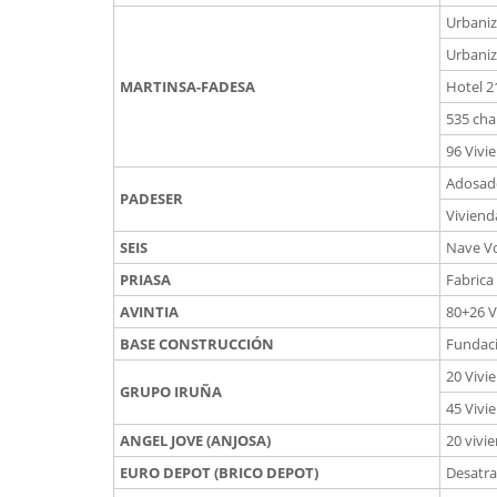
Urbaniz
Urbaniz
MARTINSA-FADESA
Hotel 2
535 cha
96 Vivi
Adosado
PADESER
Viviend
SEIS
Nave V
PRIASA
Fabrica
AVINTIA
80+26 V
BASE CONSTRUCCIÓN
Fundaci
20 Vivi
GRUPO IRUÑA
45 Vivi
ANGEL JOVE (ANJOSA)
20 vivi
EURO DEPOT (BRICO DEPOT)
Desatra