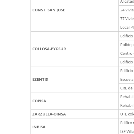
Alicata
CONST. SAN JOSÉ
24 Vivi
77 Vivi
Local Pl
Edificio
Polidep
COLLOSA-PYGSUR
Centro 
Edifici
Edifici
EZENTIS
Escuela
CRE de 
Rehabil
COPISA
Rehabil
ZARZUELA-OINSA
UTE cole
Edifico
INBISA
ISF Vil