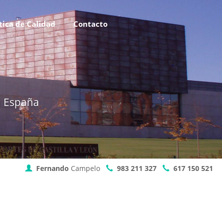
tica de Calidad
Contacto
a
España
Fernando
Campelo
983 211 327
617 150 521