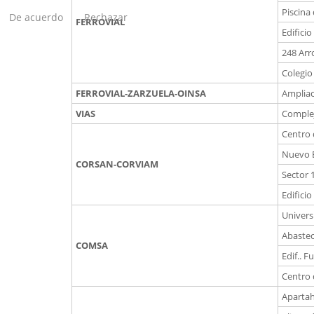
Piscina 
De acuerdo
Rechazar
FERROVIAL
Edificio
248 Arr
Colegio
FERROVIAL-ZARZUELA-OINSA
Ampliac
VIAS
Complej
Centro 
Nuevo E
CORSAN-CORVIAM
Sector 
Edificio
Univers
Abastec
COMSA
Edif.. F
Centro 
Apartah