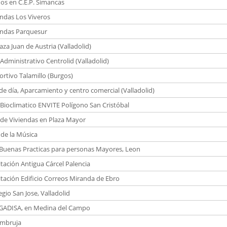
dos en C.E.P. Simancas
endas Los Viveros
endas Parquesur
aza Juan de Austria (Valladolid)
 Administrativo Centrolid (Valladolid)
ortivo Talamillo (Burgos)
de día, Aparcamiento y centro comercial (Valladolid)
o Bioclimatico ENVITE Polígono San Cristóbal
o de Viviendas en Plaza Mayor
 de la Música
Buenas Practicas para personas Mayores, Leon
itación Antigua Cárcel Palencia
itación Edificio Correos Miranda de Ebro
gio San Jose, Valladolid
 GADISA, en Medina del Campo
lambruja