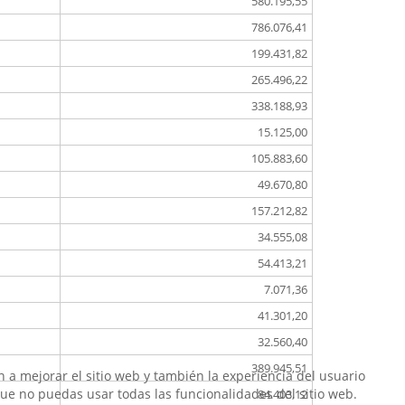
580.195,55
786.076,41
199.431,82
265.496,22
338.188,93
15.125,00
105.883,60
49.670,80
157.212,82
34.555,08
54.413,21
7.071,36
41.301,20
32.560,40
389.945,51
 a mejorar el sitio web y también la experiencia del usuario
 que no puedas usar todas las funcionalidades del sitio web.
84.403,12