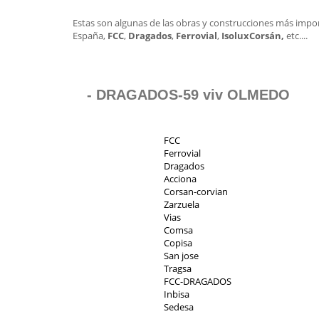
Estas son algunas de las obras y construcciones más impo
España,
FCC
,
Dragados
,
Ferrovial
,
Isolux
Corsán,
etc....
- DRAGADOS-59 viv OLMEDO
FCC
Ferrovial
Dragados
Acciona
Corsan-corvian
Zarzuela
Vias
Comsa
Copisa
San jose
Tragsa
FCC-DRAGADOS
Inbisa
Sedesa