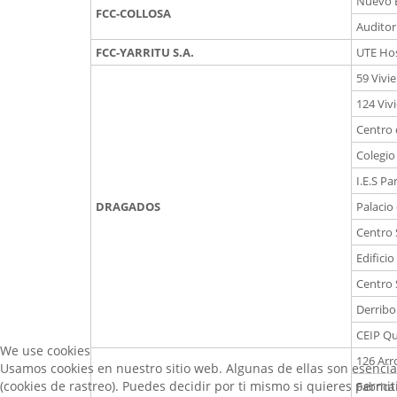
Nuevo E
FCC-COLLOSA
Auditor
FCC-YARRITU S.A.
UTE Hos
59 Vivi
124 Viv
Centro 
Colegio
I.E.S Pa
DRAGADOS
Palacio
Centro 
Edifici
Centro 
Derribo 
CEIP Qu
We use cookies
126 Arr
Usamos cookies en nuestro sitio web. Algunas de ellas son esencial
(cookies de rastreo). Puedes decidir por ti mismo si quieres permi
Fabrica