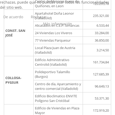
Centro de Menores Suero de
rechazas, puede que no puedas usar todas las funcionalidades
120.295,78
Quiñones, en Leon
del sitio web.
Apartahotel Doña Leonor
235.321,00
De acuerdo
Rechazar
(Valladolid)
Más información
Alicatados en C.E.P. Simancas
6.533,44
CONST. SAN
24 Viviendas Los Viveros
33.284,00
JOSÉ
77 Viviendas Parquesur
36.850,00
Local Plaza Juan de Austria
3.214,50
(Valladolid)
Edificio Administrativo
161.734,84
Centrolid (Valladolid)
Polideportivo Talamillo
127.685,39
(Burgos)
COLLOSA-
PYGSUR
Centro de día, Aparcamiento y
96.649,13
centro comercial (Valladolid)
Edificio Bioclimatico ENVITE
53.371,30
Polígono San Cristóbal
Edificio de Viviendas en Plaza
172.919,20
Mayor