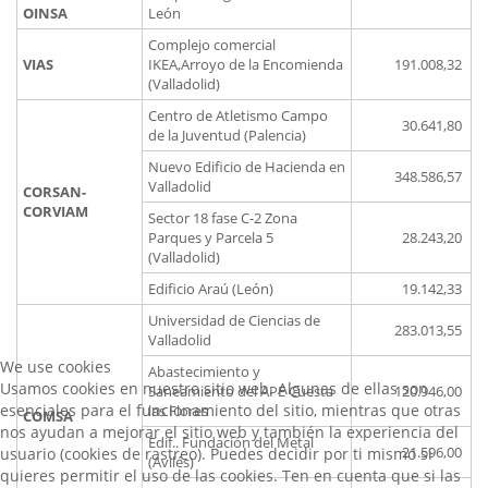
OINSA
León
Complejo comercial
VIAS
IKEA,Arroyo de la Encomienda
191.008,32
(Valladolid)
Centro de Atletismo Campo
30.641,80
de la Juventud (Palencia)
Nuevo Edificio de Hacienda en
348.586,57
Valladolid
CORSAN-
CORVIAM
Sector 18 fase C-2 Zona
Parques y Parcela 5
28.243,20
(Valladolid)
Edificio Araú (León)
19.142,33
Universidad de Ciencias de
283.013,55
Valladolid
We use cookies
Abastecimiento y
Usamos cookies en nuestro sitio web. Algunas de ellas son
Saneamiento del APE Cuesta
120.946,00
esenciales para el funcionamiento del sitio, mientras que otras
las Flores
COMSA
nos ayudan a mejorar el sitio web y también la experiencia del
Edif.. Fundación del Metal
21.596,00
usuario (cookies de rastreo). Puedes decidir por ti mismo si
(Avilés)
quieres permitir el uso de las cookies. Ten en cuenta que si las