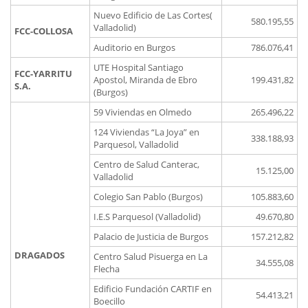
Nuevo Edificio de Las Cortes(
580.195,55
Valladolid)
FCC-COLLOSA
Auditorio en Burgos
786.076,41
UTE Hospital Santiago
FCC-YARRITU
Apostol, Miranda de Ebro
199.431,82
S.A.
(Burgos)
59 Viviendas en Olmedo
265.496,22
124 Viviendas “La Joya” en
338.188,93
Parquesol, Valladolid
Centro de Salud Canterac,
15.125,00
Valladolid
Colegio San Pablo (Burgos)
105.883,60
I.E.S Parquesol (Valladolid)
49.670,80
Palacio de Justicia de Burgos
157.212,82
DRAGADOS
Centro Salud Pisuerga en La
34.555,08
Flecha
Edificio Fundación CARTIF en
54.413,21
Boecillo