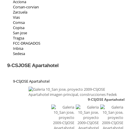
Acciona
Corsan-corvian
Zarzuela
Vias
Comsa
Copisa
San jose
Tragsa
FCC-DRAGADOS
Inbisa
Sedesa
Indeza
Collosa
9-CSJOSE Apartahotel
Aspica
Ic iruña
Priasa
9-CSJOSE Apartahotel
Padeser
Teconsa
Parrado
9-CSJOSE Apartahotel
Ecp
Residencial Toscana