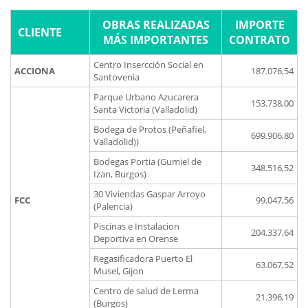
OBRAS REALIZADAS
IMPORTE
CLIENTE
MÁS IMPORTANTES
CONTRATO
Centro Insercción Social en
ACCIONA
187.076,54
Santovenia
Parque Urbano Azucarera
153.738,00
Santa Victoria (Valladolid)
Bodega de Protos (Peñafiel,
699.906,80
Valladolid))
Bodegas Portia (Gumiel de
348.516,52
Izan, Burgos)
30 Viviendas Gaspar Arroyo
FCC
99.047,56
(Palencia)
Piscinas e Instalacion
204.337,64
Deportiva en Orense
Regasificadora Puerto El
63.067,52
Musel, Gijon
Centro de salud de Lerma
21.396,19
(Burgos)