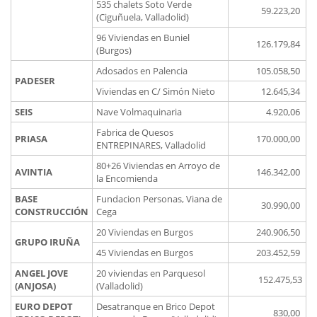
535 chalets Soto Verde
59.223,20
(Ciguñuela, Valladolid)
96 Viviendas en Buniel
126.179,84
(Burgos)
Adosados en Palencia
105.058,50
PADESER
Viviendas en C/ Simón Nieto
12.645,34
SEIS
Nave Volmaquinaria
4.920,06
Fabrica de Quesos
PRIASA
170.000,00
ENTREPINARES, Valladolid
80+26 Viviendas en Arroyo de
AVINTIA
146.342,00
la Encomienda
BASE
Fundacion Personas, Viana de
30.990,00
CONSTRUCCIÓN
Cega
20 Viviendas en Burgos
240.906,50
GRUPO IRUÑA
45 Viviendas en Burgos
203.452,59
ANGEL JOVE
20 viviendas en Parquesol
152.475,53
(ANJOSA)
(Valladolid)
EURO DEPOT
Desatranque en Brico Depot
830,00