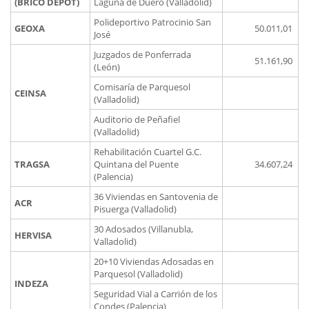
(BRICO DEPOT)
Laguna de Duero (Valladolid)
Polideportivo Patrocinio San
GEOXA
50.011,01
José
Juzgados de Ponferrada
51.161,90
(León)
Comisaría de Parquesol
CEINSA
(Valladolid)
Auditorio de Peñafiel
(Valladolid)
Rehabilitación Cuartel G.C.
TRAGSA
Quintana del Puente
34.607,24
(Palencia)
36 Viviendas en Santovenia de
ACR
Pisuerga (Valladolid)
30 Adosados (Villanubla,
HERVISA
Valladolid)
20+10 Viviendas Adosadas en
Parquesol (Valladolid)
INDEZA
Seguridad Vial a Carrión de los
Condes (Palencia)