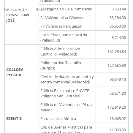
(Valladolid)
Alicatados en C.E.P. Simancas
6.533,44
De acuerdo
Rechazar
CONST. SAN
Más información
24 Viviendas Los Viveros
33.284,00
JOSÉ
77 Viviendas Parquesur
36.850,00
Local Plaza Juan de Austria
3.214,50
(Valladolid)
Edificio Administrativo
161.734,84
Centrolid (Valladolid)
Polideportivo Talamillo
127.685,39
(Burgos)
COLLOSA-
PYGSUR
Centro de día, Aparcamiento y
96.649,13
centro comercial (Valladolid)
Edificio Bioclimatico ENVITE
53.371,30
Polígono San Cristóbal
Edificio de Viviendas en Plaza
172.919,20
Mayor
EZENTIS
Escuela de la Música
18.663,92
CRE de Buenas Practicas para
11.000,00
personas Mayores, Leon