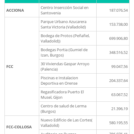
Centro Insercción Social en
ACCIONA
187.076,54
Santovenia
Parque Urbano Azucarera
153.738,00
Santa Victoria (Valladolid)
Bodega de Protos (Peñafiel,
699.906,80
Valladolid))
Bodegas Portia (Gumiel de
348.516,52
Izan, Burgos)
30 Viviendas Gaspar Arroyo
FCC
99.047,56
(Palencia)
Piscinas e Instalacion
204.337,64
Deportiva en Orense
Regasificadora Puerto El
63.067,52
Musel, Gijon
Centro de salud de Lerma
21.396,19
(Burgos)
Nuevo Edificio de Las Cortes(
580.195,55
Valladolid)
FCC-COLLOSA