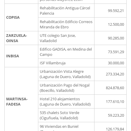
Rehabilitación Antigua Cárcel
99.592,21
Palencia
COPISA
Rehabilitación Edificio Correos
12.500,00
Miranda de Ebro
ZARZUELA-
UTE colegio San Jose,
90.285,00
OINSA
Valladolid
Edifico GADISA, en Medina del
73.591,29
Campo
INBISA
ISF Villambruja
30.000,00
Urbanización Vista Alegre
273.334,20
(Laguna de Duero, Valladolid)
Urbanización Pago del Nogal
824.878,60
(Boecillo, Valladolid)
MARTINSA-
Hotel 210 alojamientos
177.610,10
FADESA
(Laguna de Duero, Valladolid)
535 chalets Soto Verde
59.223,20
(Ciguñuela, Valladolid)
96 Viviendas en Buniel
126.179,84