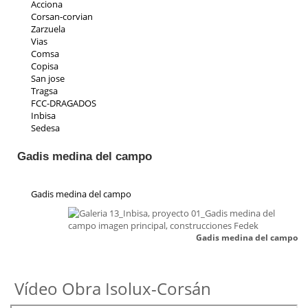
Acciona
Corsan-corvian
Zarzuela
Vias
Comsa
Copisa
San jose
Tragsa
FCC-DRAGADOS
Inbisa
Sedesa
Indeza
Collosa
Gadis medina del campo
Aspica
Ic iruña
Priasa
Gadis medina del campo
Padeser
Teconsa
Parrado
Gadis medina del campo
Ecp
Residencial Toscana
Vídeo Obra Isolux-Corsán