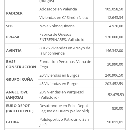
(Burgos)
Adosados en Palencia
105.058,50
PADESER
Viviendas en C/ Simón Nieto
12.645,34
SEIS
Nave Volmaquinaria
4.920,06
Fabrica de Quesos
PRIASA
170.000,00
ENTREPINARES, Valladolid
80+26 Viviendas en Arroyo de
AVINTIA
146.342,00
la Encomienda
BASE
Fundacion Personas, Viana de
30.990,00
CONSTRUCCIÓN
Cega
20 Viviendas en Burgos
240.906,50
GRUPO IRUÑA
45 Viviendas en Burgos
203.452,59
ANGEL JOVE
20 viviendas en Parquesol
152.475,53
(ANJOSA)
(Valladolid)
EURO DEPOT
Desatranque en Brico Depot
830,00
(BRICO DEPOT)
Laguna de Duero (Valladolid)
Polideportivo Patrocinio San
GEOXA
50.011,01
José