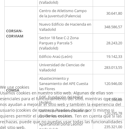
(Valladolid)
Centro de Atletismo Campo
30.641,80
de la Juventud (Palencia)
Nuevo Edificio de Hacienda en
348.586,57
Valladolid
CORSAN-
CORVIAM
Sector 18 fase C-2 Zona
Parques y Parcela 5
28.243,20
(Valladolid)
Edificio Araú (León)
19.142,33
Universidad de Ciencias de
283.013,55
Valladolid
Abastecimiento y
Saneamiento del APE Cuesta
120.946,00
We use cookies
las Flores
COMSA
Usamos cookies en nuestro sitio web. Algunas de ellas son
Edif.. Fundación del Metal
esenciales para el funcionamiento del sitio, mientras que otras
21.596,00
(Avilés)
nos ayudan a mejorar el sitio web y también la experiencia del
usuario (cookies de rastreo). Puedes decidir por ti mismo si
Centro de Menores Suero de
120.295,78
quieres permitir el uso de las cookies. Ten en cuenta que si las
Quiñones, en Leon
rechazas, puede que no puedas usar todas las funcionalidades
Apartahotel Doña Leonor
235.321,00
del sitio web.