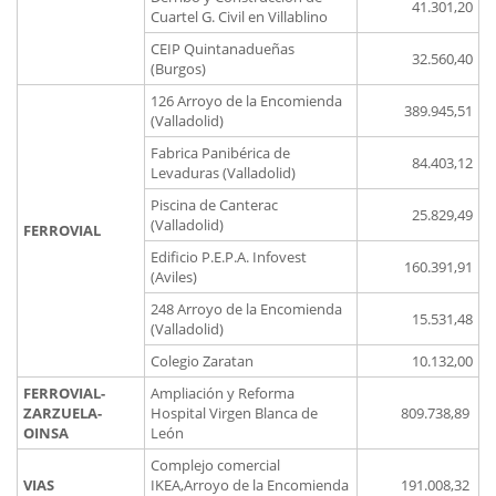
41.301,20
Cuartel G. Civil en Villablino
CEIP Quintanadueñas
32.560,40
(Burgos)
126 Arroyo de la Encomienda
389.945,51
(Valladolid)
Fabrica Panibérica de
84.403,12
Levaduras (Valladolid)
Piscina de Canterac
25.829,49
(Valladolid)
FERROVIAL
Edificio P.E.P.A. Infovest
160.391,91
(Aviles)
248 Arroyo de la Encomienda
15.531,48
(Valladolid)
Colegio Zaratan
10.132,00
FERROVIAL-
Ampliación y Reforma
ZARZUELA-
Hospital Virgen Blanca de
809.738,89
OINSA
León
Complejo comercial
VIAS
IKEA,Arroyo de la Encomienda
191.008,32