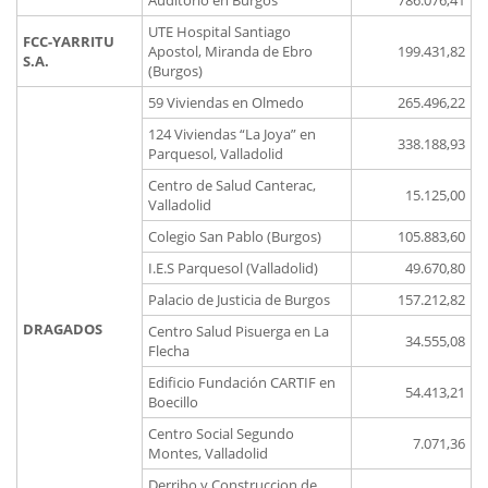
Auditorio en Burgos
786.076,41
UTE Hospital Santiago
FCC-YARRITU
Apostol, Miranda de Ebro
199.431,82
S.A.
(Burgos)
59 Viviendas en Olmedo
265.496,22
124 Viviendas “La Joya” en
338.188,93
Parquesol, Valladolid
Centro de Salud Canterac,
15.125,00
Valladolid
Colegio San Pablo (Burgos)
105.883,60
I.E.S Parquesol (Valladolid)
49.670,80
Palacio de Justicia de Burgos
157.212,82
DRAGADOS
Centro Salud Pisuerga en La
34.555,08
Flecha
Edificio Fundación CARTIF en
54.413,21
Boecillo
Centro Social Segundo
7.071,36
Montes, Valladolid
Derribo y Construccion de