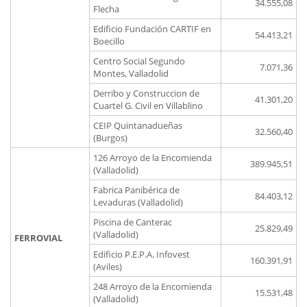
34.555,08
Flecha
Edificio Fundación CARTIF en
54.413,21
Boecillo
Centro Social Segundo
7.071,36
Montes, Valladolid
Derribo y Construccion de
41.301,20
Cuartel G. Civil en Villablino
CEIP Quintanadueñas
32.560,40
(Burgos)
126 Arroyo de la Encomienda
389.945,51
(Valladolid)
Fabrica Panibérica de
84.403,12
Levaduras (Valladolid)
Piscina de Canterac
25.829,49
(Valladolid)
FERROVIAL
Edificio P.E.P.A. Infovest
160.391,91
(Aviles)
248 Arroyo de la Encomienda
15.531,48
(Valladolid)