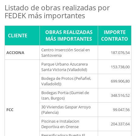
Listado de obras realizadas por
FEDEK más importantes
OBRAS REALIZADAS
IMPORTE
CLIENTE
MÁS IMPORTANTES
CONTRATO
Centro Insercción Social en
ACCIONA
187.076,54
Santovenia
Parque Urbano Azucarera
153.738,00
Santa Victoria (Valladolid)
Bodega de Protos (Peñafiel,
699.906,80
Valladolid))
Bodegas Portia (Gumiel de
348.516,52
Izan, Burgos)
30 Viviendas Gaspar Arroyo
FCC
99.047,56
(Palencia)
Piscinas e Instalacion
204.337,64
Deportiva en Orense
Regasificadora Puerto El