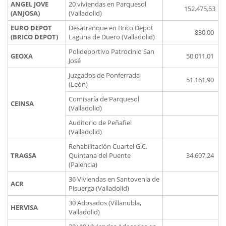
ANGEL JOVE
20 viviendas en Parquesol
152.475,53
(ANJOSA)
(Valladolid)
EURO DEPOT
Desatranque en Brico Depot
830,00
(BRICO DEPOT)
Laguna de Duero (Valladolid)
Polideportivo Patrocinio San
GEOXA
50.011,01
José
Juzgados de Ponferrada
51.161,90
(León)
Comisaría de Parquesol
CEINSA
(Valladolid)
Auditorio de Peñafiel
(Valladolid)
Rehabilitación Cuartel G.C.
TRAGSA
Quintana del Puente
34.607,24
(Palencia)
36 Viviendas en Santovenia de
ACR
Pisuerga (Valladolid)
30 Adosados (Villanubla,
HERVISA
Valladolid)