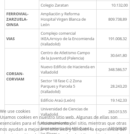
Colegio Zaratan
10.132,00
FERROVIAL-
Ampliación y Reforma
ZARZUELA-
Hospital Virgen Blanca de
809.738,89
OINSA
León
Complejo comercial
VIAS
IKEA,Arroyo de la Encomienda
191.008,32
(Valladolid)
Centro de Atletismo Campo
30.641,80
de la Juventud (Palencia)
Nuevo Edificio de Hacienda en
348.586,57
Valladolid
CORSAN-
CORVIAM
Sector 18 fase C-2 Zona
Parques y Parcela 5
28.243,20
(Valladolid)
Edificio Araú (León)
19.142,33
Universidad de Ciencias de
We use cookies
283.013,55
Valladolid
Usamos cookies en nuestro sitio web. Algunas de ellas son
esenciales para el funcionamiento del sitio, mientras que otras
Abastecimiento y
Saneamiento del APE Cuesta
120.946,00
nos ayudan a mejorar el sitio web y también la experiencia del
las Flores