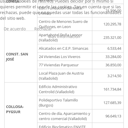
usuario (cookies de rastreo). Puedes decidir por ti mismo si
COMSA
quieres permitir el uso de las cookies. Ten en cuenta que si las
Edif.. Fundación del Metal
21.596,00
rechazas, puede que no puedas usar todas las funcionalidades
(Avilés)
del sitio web.
Centro de Menores Suero de
120.295,78
Quiñones, en Leon
De acuerdo
Rechazar
Apartahotel Doña Leonor
Más información
235.321,00
(Valladolid)
Alicatados en C.E.P. Simancas
6.533,44
CONST. SAN
24 Viviendas Los Viveros
33.284,00
JOSÉ
77 Viviendas Parquesur
36.850,00
Local Plaza Juan de Austria
3.214,50
(Valladolid)
Edificio Administrativo
161.734,84
Centrolid (Valladolid)
Polideportivo Talamillo
127.685,39
(Burgos)
COLLOSA-
PYGSUR
Centro de día, Aparcamiento y
96.649,13
centro comercial (Valladolid)
Edificio Bioclimatico ENVITE