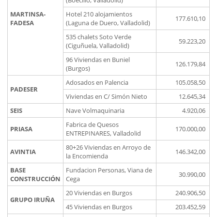
(Boecillo, Valladolid)
MARTINSA-
Hotel 210 alojamientos
177.610,10
FADESA
(Laguna de Duero, Valladolid)
535 chalets Soto Verde
59.223,20
(Ciguñuela, Valladolid)
96 Viviendas en Buniel
126.179,84
(Burgos)
Adosados en Palencia
105.058,50
PADESER
Viviendas en C/ Simón Nieto
12.645,34
SEIS
Nave Volmaquinaria
4.920,06
Fabrica de Quesos
PRIASA
170.000,00
ENTREPINARES, Valladolid
80+26 Viviendas en Arroyo de
AVINTIA
146.342,00
la Encomienda
BASE
Fundacion Personas, Viana de
30.990,00
CONSTRUCCIÓN
Cega
20 Viviendas en Burgos
240.906,50
GRUPO IRUÑA
45 Viviendas en Burgos
203.452,59