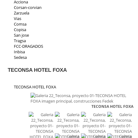
Acciona
Corsan-corvian
Zarzuela
Vias
Comsa
Copisa
San jose
Tragsa
FCC-DRAGADOS
Inbisa
Sedesa
Indeza
Collosa
TECONSA HOTEL FOXA
Aspica
Ic iruña
Priasa
TECONSA HOTEL FOXA
Padeser
Teconsa
Parrado
TECONSA HOTEL FOXA
Ecp
Residencial Toscana