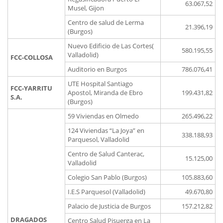
63.067,52
Musel, Gijon
Centro de salud de Lerma
21.396,19
(Burgos)
Nuevo Edificio de Las Cortes(
580.195,55
Valladolid)
FCC-COLLOSA
Auditorio en Burgos
786.076,41
UTE Hospital Santiago
FCC-YARRITU
Apostol, Miranda de Ebro
199.431,82
S.A.
(Burgos)
59 Viviendas en Olmedo
265.496,22
124 Viviendas “La Joya” en
338.188,93
Parquesol, Valladolid
Centro de Salud Canterac,
15.125,00
Valladolid
Colegio San Pablo (Burgos)
105.883,60
I.E.S Parquesol (Valladolid)
49.670,80
Palacio de Justicia de Burgos
157.212,82
DRAGADOS
Centro Salud Pisuerga en La